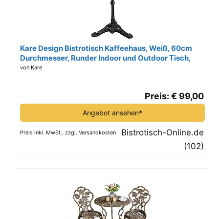
Kare Design Bistrotisch Kaffeehaus, Weiß, 60cm
Durchmesser, Runder Indoor und Outdoor Tisch,
Kleiner Esstisch für Balkon, Garten, Terrasse,
von Kare
Gartentisch im Vintage-Stil, Marmor, Schwarzer
Stahlfuß
Preis: € 99,00
Angebot ansehen*
Bistrotisch-Online.de
Preis inkl. MwSt., zzgl. Versandkosten
(102)