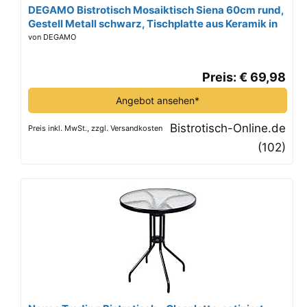
DEGAMO Bistrotisch Mosaiktisch Siena 60cm rund,
Gestell Metall schwarz, Tischplatte aus Keramik in
Mosaik-Optik, grau/Weiss
von DEGAMO
Preis: € 69,98
Angebot ansehen*
Bistrotisch-Online.de
Preis inkl. MwSt., zzgl. Versandkosten
(102)