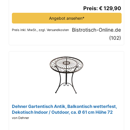
Preis: € 129,90
Angebot ansehen*
Bistrotisch-Online.de
Preis inkl. MwSt., zzgl. Versandkosten
(102)
Dehner Gartentisch Antik, Balkontisch wetterfest,
Dekotisch Indoor / Outdoor, ca. Ø 61 cm Höhe 72
cm, Eisen, dunkelbraun
von Dehner