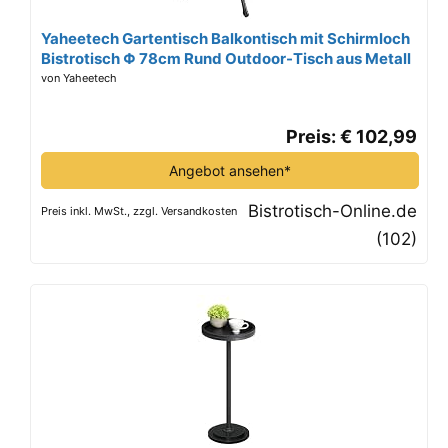
Yaheetech Gartentisch Balkontisch mit Schirmloch
Bistrotisch Φ 78cm Rund Outdoor-Tisch aus Metall
für Garten/Balkon/Terrasse/Veranda
von Yaheetech
Preis: € 102,99
Angebot ansehen*
Bistrotisch-Online.de
Preis inkl. MwSt., zzgl. Versandkosten
(102)