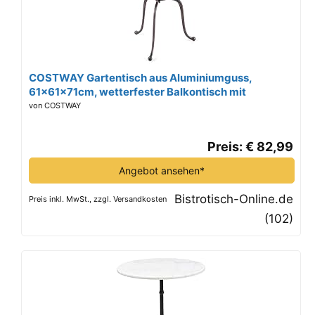
COSTWAY Gartentisch aus Aluminiumguss,
61x61x71cm, wetterfester Balkontisch mit
Schirmloch und verstellbaren Fußpolstern, runder
von COSTWAY
Bistrotisch für Garten, Hinterhof, Balkon
Preis: € 82,99
Angebot ansehen*
Bistrotisch-Online.de
Preis inkl. MwSt., zzgl. Versandkosten
(102)