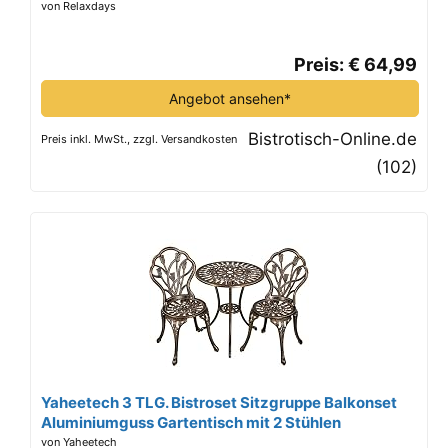
Balkontisch, schwarz/Bronze
von Relaxdays
Preis: € 64,99
Angebot ansehen*
Bistrotisch-Online.de
Preis inkl. MwSt., zzgl. Versandkosten
(102)
Yaheetech 3 TLG. Bistroset Sitzgruppe Balkonset
Aluminiumguss Gartentisch mit 2 Stühlen
Gartengarnitur Gartenmöbel für Garten und Balkon,
von Yaheetech