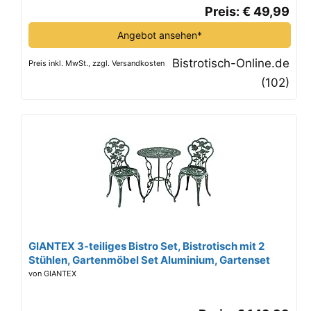
Preis: € 49,99
Angebot ansehen*
Bistrotisch-Online.de
Preis inkl. MwSt., zzgl. Versandkosten
(102)
GIANTEX 3-teiliges Bistro Set, Bistrotisch mit 2
Stühlen, Gartenmöbel Set Aluminium, Gartenset
Balkonset Antik, Runder Gartentisch, Balkonmöbel
von GIANTEX
Set Garten Sitzgruppe 2 Sitzhocker Outdoor
(Bronzegrün)