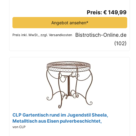
(Schwarz)
Preis: € 149,99
Angebot ansehen*
Bistrotisch-Online.de
Preis inkl. MwSt., zzgl. Versandkosten
(102)
CLP Gartentisch rund im Jugendstil Sheela,
Metalltisch aus Eisen pulverbeschichtet,
Balkontisch wetterfest perfekt für Garten und
von CLP
Terrasse, Farbe:antik braun