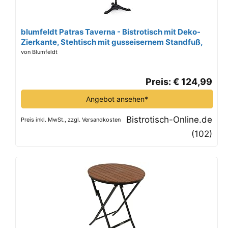
blumfeldt Patras Taverna - Bistrotisch mit Deko-
Zierkante, Stehtisch mit gusseisernem Standfuß,
Bartisch für drinnen und draußen, wasserfest,
von Blumfeldt
frostsicher, Ø 60cm, 110cm Höhe, weiß
Preis: € 124,99
Angebot ansehen*
Bistrotisch-Online.de
Preis inkl. MwSt., zzgl. Versandkosten
(102)