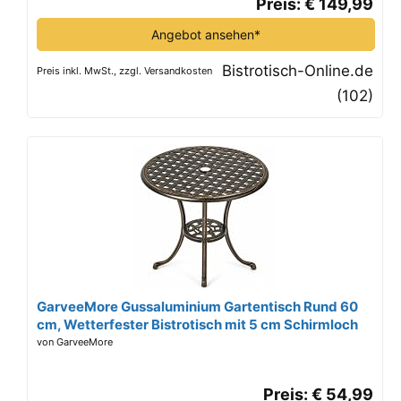
Preis: € 149,99
Angebot ansehen*
Bistrotisch-Online.de
Preis inkl. MwSt., zzgl. Versandkosten
(102)
GarveeMore Gussaluminium Gartentisch Rund 60
cm, Wetterfester Bistrotisch mit 5 cm Schirmloch
für 2 Personen, Aluminiumguss Tisch Antik Bronze,
von GarveeMore
Balkontisch für Garten Terrasse und Balkon
Preis: € 54,99