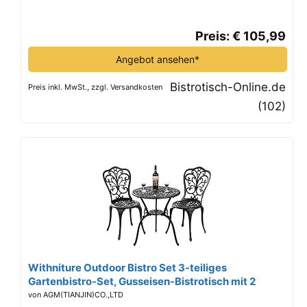
Bronze
Preis: € 105,99
Angebot ansehen*
Bistrotisch-Online.de
Preis inkl. MwSt., zzgl. Versandkosten
(102)
Withniture Outdoor Bistro Set 3-teiliges
Gartenbistro-Set, Gusseisen-Bistrotisch mit 2
Stühlen, Kleiner Terrassentisch für Balkon, Schwarz
von AGM(TIANJIN)CO.,LTD