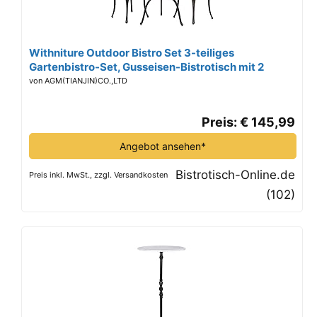
Withniture Outdoor Bistro Set 3-teiliges
Gartenbistro-Set, Gusseisen-Bistrotisch mit 2
Stühlen, Kleiner Terrassentisch für Balkon, Schwarz
von AGM(TIANJIN)CO.,LTD
(bronzefarben)
Preis: € 145,99
Angebot ansehen*
Bistrotisch-Online.de
Preis inkl. MwSt., zzgl. Versandkosten
(102)