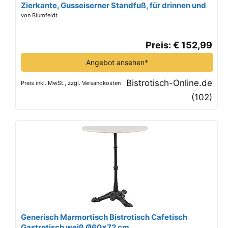
Zierkante, Gusseiserner Standfuß, für drinnen und
draußen, wasserfest, frostsicher, 57,5 cm Ø 72 cm
von Blumfeldt
Höhe, weiß
Preis: € 152,99
Angebot ansehen*
Bistrotisch-Online.de
Preis inkl. MwSt., zzgl. Versandkosten
(102)
Generisch Marmortisch Bistrotisch Cafetisch
Gastrotisch weiß Ø60x72 cm