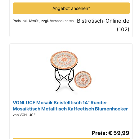
Angebot ansehen*
Bistrotisch-Online.de
Preis inkl. MwSt., zzgl. Versandkosten
(102)
VONLUCE Mosaik Beistelltisch 14" Runder
Mosaiktisch Metalltisch Kaffeetisch Blumenhocker
Blumenständer PflanzenständerGartentisch
von VONLUCE
(Orange&Beige)
Preis: € 59,99