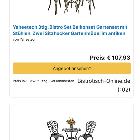
Yaheetech 3tlg. Bistro Set Balkonset Gartenset mit
Stühlen, Zwei Sitzhocker Gartenmöbel im antiken
Stil Aluguss Bronze
von Yaheetech
Preis: € 107,93
Angebot ansehen*
Bistrotisch-Online.de
Preis inkl. MwSt., zzgl. Versandkosten
(102)