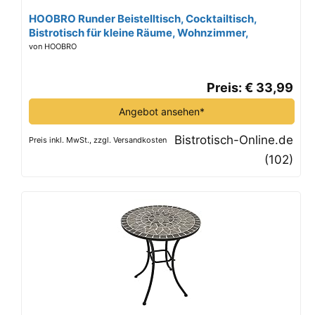
HOOBRO Runder Beistelltisch, Cocktailtisch,
Bistrotisch für kleine Räume, Wohnzimmer,
Schlafzimmer, Schwarz EBB168BZ01
von HOOBRO
Preis: € 33,99
Angebot ansehen*
Bistrotisch-Online.de
Preis inkl. MwSt., zzgl. Versandkosten
(102)